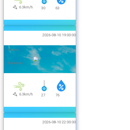
6.3km/h
30
63
2026-08-10 19:00:00
Cuaca
Berawan
6.3km/h
27
76
2026-08-10 22:00:00