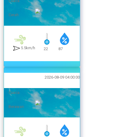
Cuaca
Cerah
5.5km/h
22
87
2026-08-09 04:00:00
Cuaca
Berawan