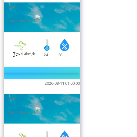
Cuaca
Cerah Berawan
5.4km/h
24
83
2026-08-11 01:00:00
Cuaca
Cerah Berawan