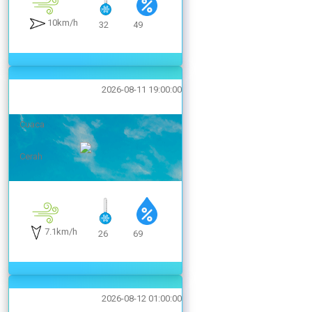
10km/h
32
49
2026-08-11 19:00:00
Cuaca
Cerah
7.1km/h
26
69
2026-08-12 01:00:00