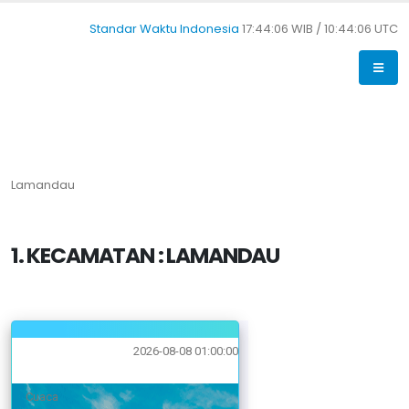
Standar Waktu Indonesia
17:44:08 WIB /
10:44:08 UTC
Lamandau
1. KECAMATAN : LAMANDAU
2026-08-08 01:00:00
Cuaca