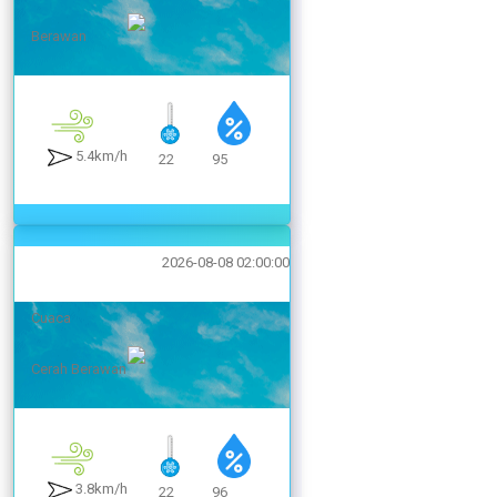
Berawan
5.4km/h
22
95
2026-08-08 02:00:00
Cuaca
Cerah Berawan
3.8km/h
22
96