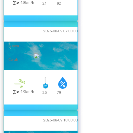
4.8km/h
21
92
2026-08-09 07:00:00
Cuaca
Cerah
4.9km/h
25
79
2026-08-09 10:00:00