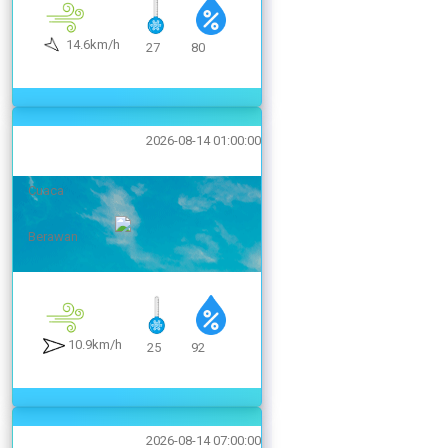
14.6km/h
27
80
2026-08-14 01:00:00
Cuaca
Berawan
10.9km/h
25
92
2026-08-14 07:00:00