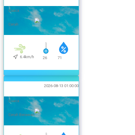
Cuaca
Cerah
6.4km/h
26
71
2026-08-13 01:00:00
Cuaca
Cerah Berawan