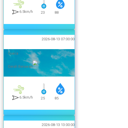
6.5km/h
23
88
2026-08-13 07:00:00
Cuaca
Cerah Berawan
6.5km/h
25
85
2026-08-13 13:00:00