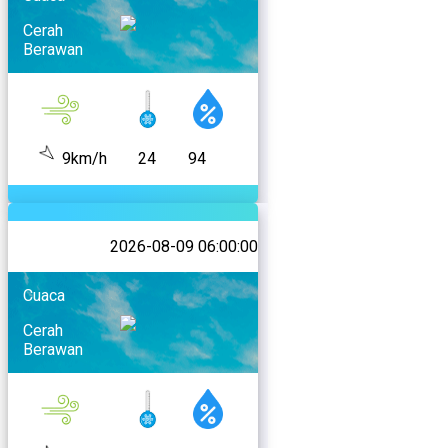
Cerah
Berawan
9km/h
24
94
2026-08-09 06:00:00
Cuaca
Cerah
Berawan