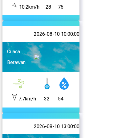
10.2km/h
28
76
2026-08-10 10:00:00
Cuaca
Berawan
7.7km/h
32
54
2026-08-10 13:00:00