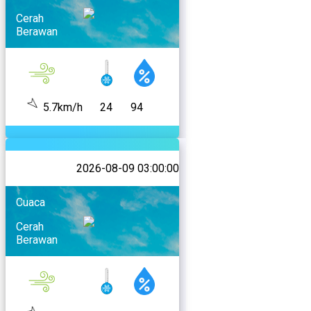
Cerah
Berawan
5.7km/h
24
94
2026-08-09 03:00:00
Cuaca
Cerah
Berawan