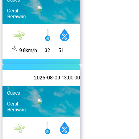
Cerah
Berawan
9.8km/h
32
51
2026-08-09 13:00:00
Cuaca
Cerah
Berawan