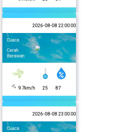
2026-08-08 22:00:00
Cuaca
Cerah
Berawan
9.7km/h
25
87
2026-08-08 23:00:00
Cuaca