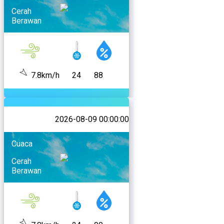
Cerah
Berawan
7.8km/h
24
88
2026-08-09 00:00:00
Cuaca
Cerah
Berawan