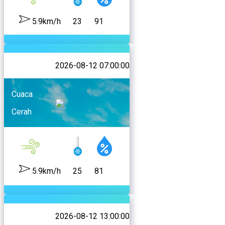
5.9km/h
23
91
2026-08-12 07:00:00
Cuaca
Cerah
5.9km/h
25
81
2026-08-12 13:00:00