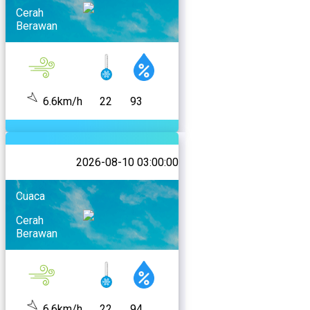
Cerah
Berawan
6.6km/h
22
93
2026-08-10 03:00:00
Cuaca
Cerah
Berawan
6.6km/h
22
94