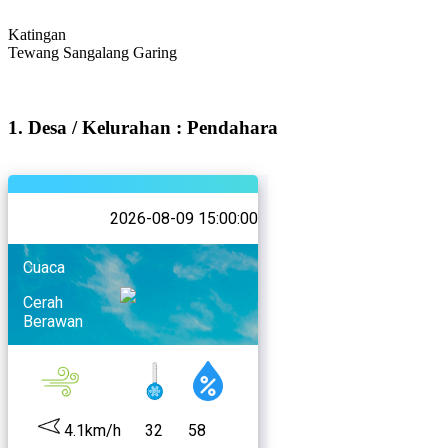
Katingan
Tewang Sangalang Garing
1. Desa / Kelurahan : Pendahara
2026-08-09 15:00:00
Cuaca
Cerah
Berawan
4.1km/h
32
58