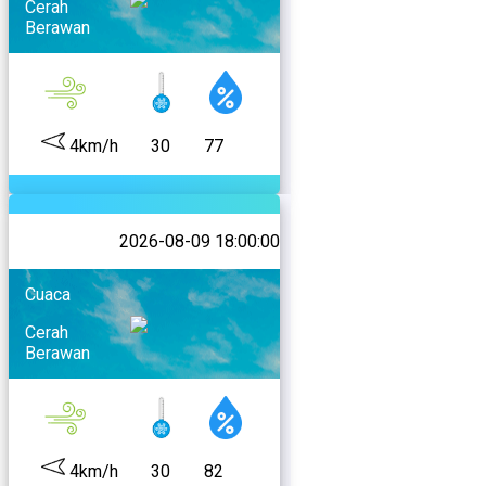
Cerah
Berawan
4km/h
30
77
2026-08-09 18:00:00
Cuaca
Cerah
Berawan
4km/h
30
82