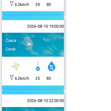
6.2km/h
29
80
2026-08-10 19:00:00
Cuaca
Cerah
6.2km/h
25
83
2026-08-10 22:00:00