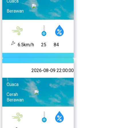
Cuaca
Berawan
6.5km/h
25
84
2026-08-09 22:00:00
Cuaca
Cerah
Berawan