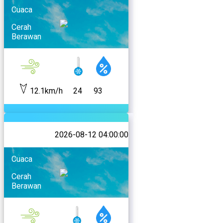
Cuaca
Cerah
Berawan
12.1km/h
24
93
2026-08-12 04:00:00
Cuaca
Cerah
Berawan