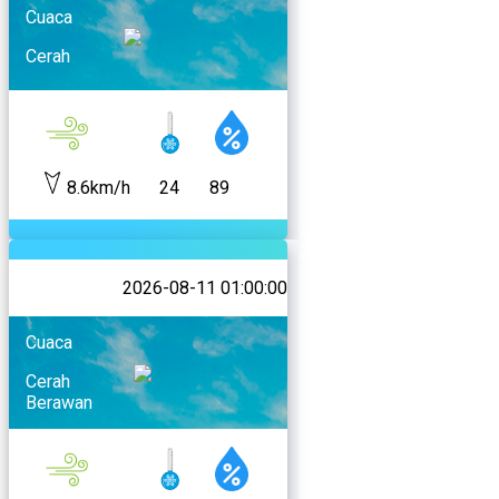
Cuaca
Cerah
8.6km/h
24
89
2026-08-11 01:00:00
Cuaca
Cerah
Berawan