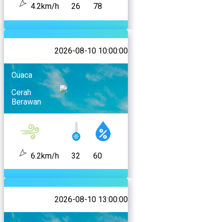
4.2km/h
26
78
2026-08-10 10:00:00
Cuaca
Cerah
Berawan
6.2km/h
32
60
2026-08-10 13:00:00