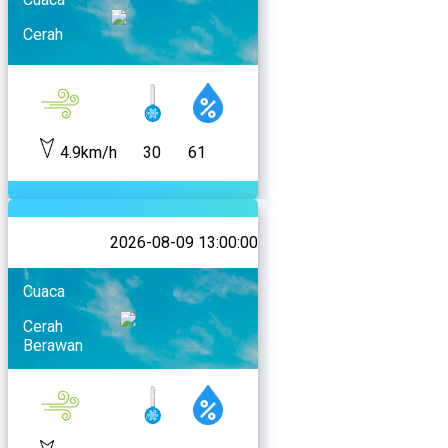
Cerah
4.9km/h
30
61
2026-08-09 13:00:00
Cuaca
Cerah
Berawan