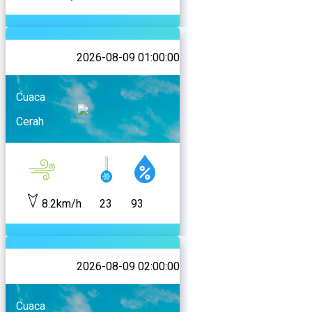
2026-08-09 01:00:00
Cuaca
Cerah
8.2km/h
23
93
2026-08-09 02:00:00
Cuaca