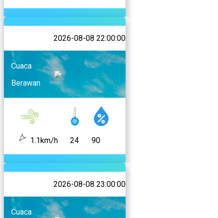
2026-08-08 22:00:00
Cuaca
Berawan
1.1km/h
24
90
2026-08-08 23:00:00
Cuaca