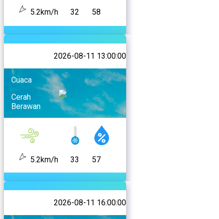
5.2km/h
32
58
2026-08-11 13:00:00
Cuaca
Cerah
Berawan
5.2km/h
33
57
2026-08-11 16:00:00