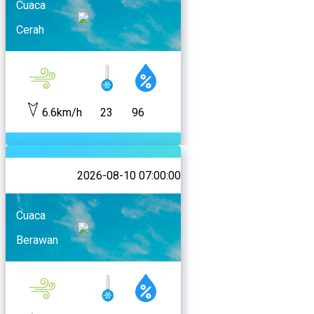
Cuaca
Cerah
6.6km/h
23
96
2026-08-10 07:00:00
Cuaca
Berawan