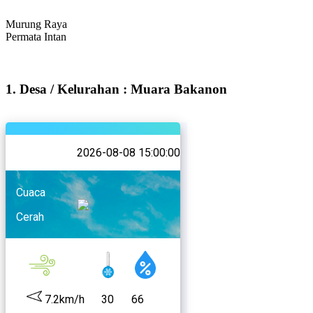
Murung Raya
Permata Intan
1. Desa / Kelurahan : Muara Bakanon
2026-08-08 15:00:00
Cuaca
Cerah
7.2km/h
30
66