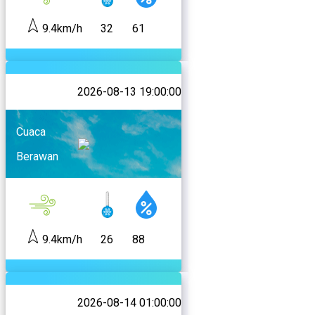
9.4km/h
32
61
2026-08-13 19:00:00
Cuaca
Berawan
9.4km/h
26
88
2026-08-14 01:00:00