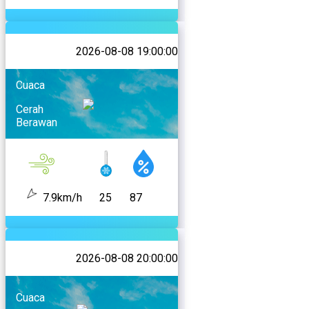
2026-08-08 19:00:00
Cuaca
Cerah
Berawan
7.9km/h
25
87
2026-08-08 20:00:00
Cuaca