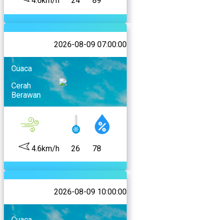
4.6km/h
24
89
2026-08-09 07:00:00
Cuaca
Cerah
Berawan
4.6km/h
26
78
2026-08-09 10:00:00
Cuaca