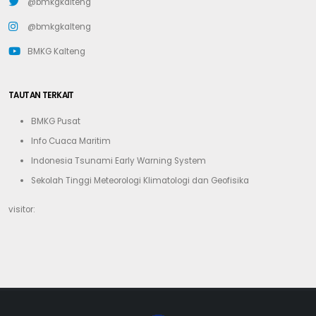
@bmkgkalteng
@bmkgkalteng
BMKG Kalteng
TAUTAN TERKAIT
BMKG Pusat
Info Cuaca Maritim
Indonesia Tsunami Early Warning System
Sekolah Tinggi Meteorologi Klimatologi dan Geofisika
visitor: