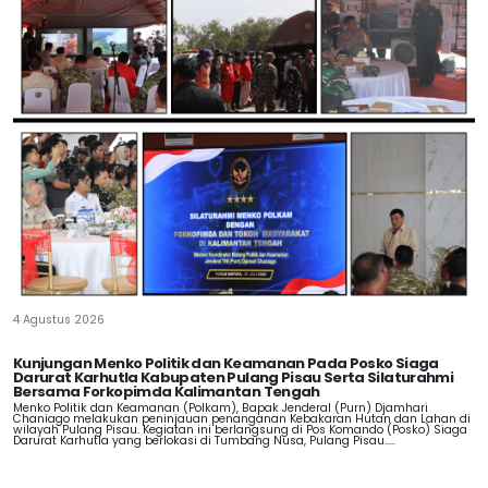
4 Agustus 2026
Kunjungan Menko Politik dan Keamanan Pada Posko Siaga
Darurat Karhutla Kabupaten Pulang Pisau Serta Silaturahmi
Bersama Forkopimda Kalimantan Tengah
Menko Politik dan Keamanan (Polkam), Bapak Jenderal (Purn) Djamhari
Chaniago melakukan peninjauan penanganan Kebakaran Hutan dan Lahan di
wilayah Pulang Pisau. Kegiatan ini berlangsung di Pos Komando (Posko) Siaga
Darurat Karhutla yang berlokasi di Tumbang Nusa, Pulang Pisau.....