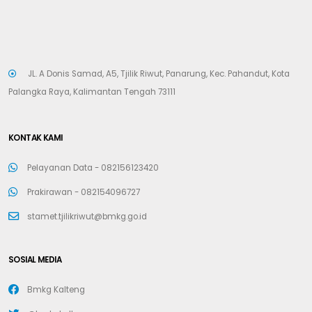
JL. A Donis Samad, A5, Tjilik Riwut, Panarung, Kec. Pahandut, Kota
Palangka Raya, Kalimantan Tengah 73111
KONTAK KAMI
Pelayanan Data -
082156123420
Prakirawan -
082154096727
stamet.tjilikriwut@bmkg.go.id
SOSIAL MEDIA
Bmkg Kalteng