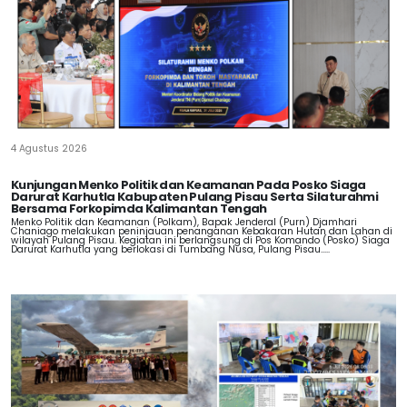
4 Agustus 2026
Kunjungan Menko Politik dan Keamanan Pada Posko Siaga
Darurat Karhutla Kabupaten Pulang Pisau Serta Silaturahmi
Bersama Forkopimda Kalimantan Tengah
Menko Politik dan Keamanan (Polkam), Bapak Jenderal (Purn) Djamhari
Chaniago melakukan peninjauan penanganan Kebakaran Hutan dan Lahan di
wilayah Pulang Pisau. Kegiatan ini berlangsung di Pos Komando (Posko) Siaga
Darurat Karhutla yang berlokasi di Tumbang Nusa, Pulang Pisau.....