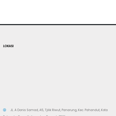
LOKASI
JL. A Donis Samad, A5, Tjilik Riwut, Panarung, Kec. Pahandut, Kota