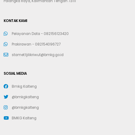
Palangka Raya, Kalimantan Tengah 73111
KONTAK KAMI
Pelayanan Data -
082156123420
Prakirawan -
082154096727
stamet.tjilikriwut@bmkg.go.id
SOSIAL MEDIA
Bmkg Kalteng
@bmkgkalteng
@bmkgkalteng
BMKG Kalteng