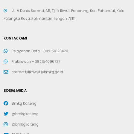
JL. A Donis Samad, A5, Tjilik Riwut, Panarung, Kec. Pahandut, Kota
Palangka Raya, Kalimantan Tengah 73111
KONTAK KAMI
Pelayanan Data -
082156123420
Prakirawan -
082154096727
stamet.tjilikriwut@bmkg.go.id
SOSIAL MEDIA
Bmkg Kalteng
@bmkgkalteng
@bmkgkalteng