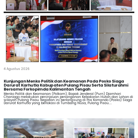
4 Agustus 2026
Kunjungan Menko Politik dan Keamanan Pada Posko Siaga
Darurat Karhutla Kabupaten Pulang Pisau Serta Silaturahmi
Bersama Forkopimda Kalimantan Tengah
Menko Politik dan Keamanan (Polkam), Bapak Jenderal (Purn) Djamhari
Chaniago melakukan peninjauan penanganan Kebakaran Hutan dan Lahan di
wilayah Pulang Pisau. Kegiatan ini berlangsung di Pos Komando (Posko) Siaga
Darurat Karhutla yang berlokasi di Tumbang Nusa, Pulang Pisau.....