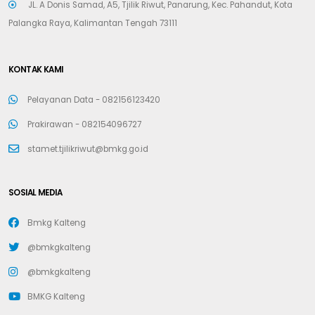
JL. A Donis Samad, A5, Tjilik Riwut, Panarung, Kec. Pahandut, Kota
Palangka Raya, Kalimantan Tengah 73111
KONTAK KAMI
Pelayanan Data -
082156123420
Prakirawan -
082154096727
stamet.tjilikriwut@bmkg.go.id
SOSIAL MEDIA
Bmkg Kalteng
@bmkgkalteng
@bmkgkalteng
BMKG Kalteng