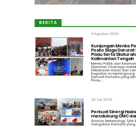
BERITA
4 Agustus 2026
Kunjungan Menko Po
Posko Siaga Darurat
Pisau Serta Silatur
Kalimantan Tengah
Menko Politik dan Keaman
Djamhari Chaniago mela
Kebakaran Hutan dan Laha
Kegiatan ini berlangsung
Darurat Karhutla yang be
Pisau.....
26 Juli 2026
Perkuat Sinergi Hada
mendukung OMC dan
Stasiun Meteorologi Tjilik 
mengatasi Karhutla yang t