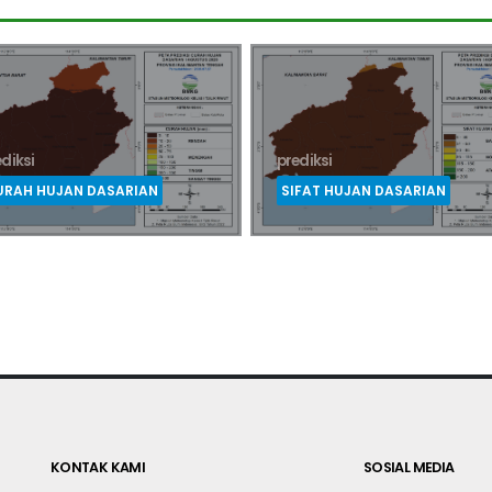
gah
Indonesia
diksi
prediksi
FAT HUJAN DASARIAN
CURAH HUJAN BULANAN
KONTAK KAMI
SOSIAL MEDIA