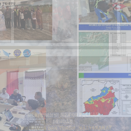
adapi Karhutla, BMKG Kalt
u
s I bersinergi untuk mengatasi Karhutla yang terjadi 