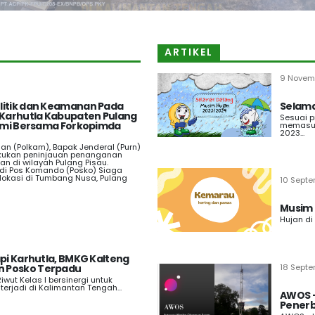
ARTIKEL
9 Novem
litik dan Keamanan Pada
Selama
 Karhutla Kabupaten Pulang
Sesuai p
ahmi Bersama Forkopimda
memasuk
2023...
an (Polkam), Bapak Jenderal (Purn)
kukan peninjauan penanganan
n di wilayah Pulang Pisau.
 di Pos Komando (Posko) Siaga
rlokasi di Tumbang Nusa, Pulang
10 Sept
Musim 
Hujan di
pi Karhutla, BMKG Kalteng
 Posko Terpadu
18 Sept
Riwut Kelas I bersinergi untuk
erjadi di Kalimantan Tengah...
AWOS -
Pener