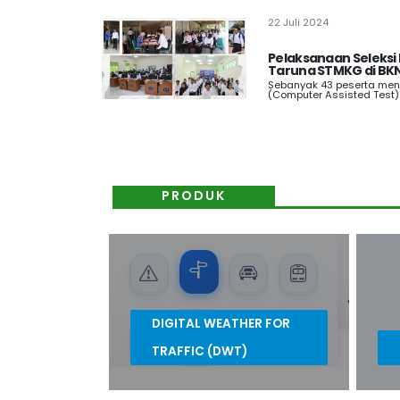
22 Juli 2024
Pelaksanaan Seleksi
Taruna STMKG di BK
Sebanyak 43 peserta meng
(Computer Assisted Test) 
PRODUK
DIGITAL WEATHER FOR
TRAFFIC (DWT)
Prakiraan Cuaca Jalur Perjalanan
Cit