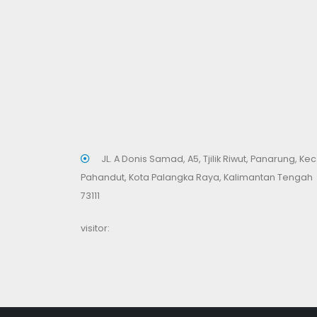
JL. A Donis Samad, A5, Tjilik Riwut, Panarung, Kec
Pahandut, Kota Palangka Raya, Kalimantan Tengah
73111
visitor: