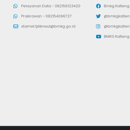
Pelayanan Data -
082156123420
Bmkg Kalteng
Prakirawan -
082154096727
@bmkgkalten
stamet.tjilikriwut@bmkg.go.id
@bmkgkalten
BMKG Kalteng
.