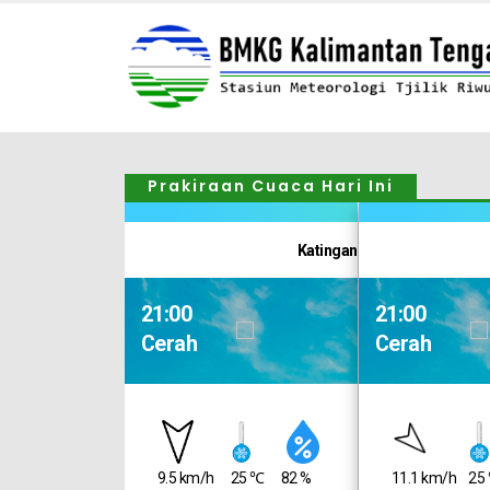
Prakiraan Cuaca Hari Ini
Barito Utara
Katingan
21:00
21:00
Cerah
Cerah
25 ℃
89 %
9.5 km/h
25 ℃
82 %
11.1 km/h
25