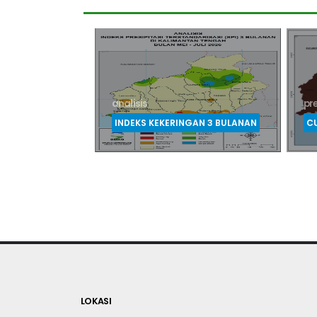
Ten
prediksi
pre
GAN 3 BULANAN
CURAH HUJAN DASARIAN
SI
LOKASI