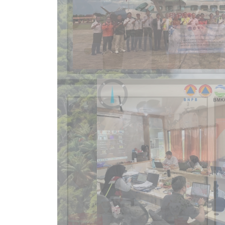
BERITA
Perkuat Sinergi H
dan Posko Terpad
Stasiun Meteorologi Tjilik Riwut Kela