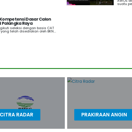
AWOS at
suatu pe
 Kompetensi Dasar Calon
N Palangka Raya
ikuti seleksi dengan basis CAT
yang telah disediakan oleh BKN....
CITRA RADAR
PRAKIRAAN ANGIN
ra Radar Wilayah Kalimantan
Prakiraan Angin Wilayah