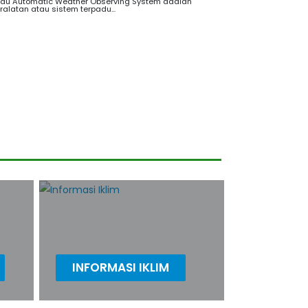
au Automatic Weather Observing System adalah
ralatan atau sistem terpadu...
INFORMASI IKLIM
Informasi Iklim WIlayah Indonesia