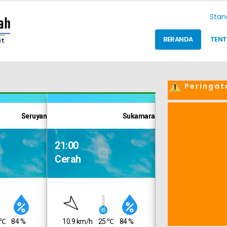
Sta
BERANDA
TEN
Peringat
Seruyan
Sukamara
21:00
21:00
Cerah
Cerah
 ℃
84 %
10.9 km/h
25 ℃
84 %
6.9 km/h
25 ℃