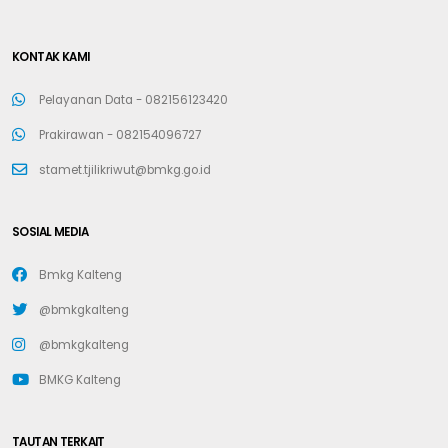
KONTAK KAMI
Pelayanan Data -
082156123420
Prakirawan -
082154096727
stamet.tjilikriwut@bmkg.go.id
SOSIAL MEDIA
Bmkg Kalteng
@bmkgkalteng
@bmkgkalteng
BMKG Kalteng
TAUTAN TERKAIT