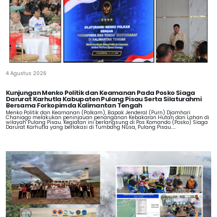
4 Agustus 2026
Kunjungan Menko Politik dan Keamanan Pada Posko Siaga
Darurat Karhutla Kabupaten Pulang Pisau Serta Silaturahmi
Bersama Forkopimda Kalimantan Tengah
Menko Politik dan Keamanan (Polkam), Bapak Jenderal (Purn) Djamhari
Chaniago melakukan peninjauan penanganan Kebakaran Hutan dan Lahan di
wilayah Pulang Pisau. Kegiatan ini berlangsung di Pos Komando (Posko) Siaga
Darurat Karhutla yang berlokasi di Tumbang Nusa, Pulang Pisau.....