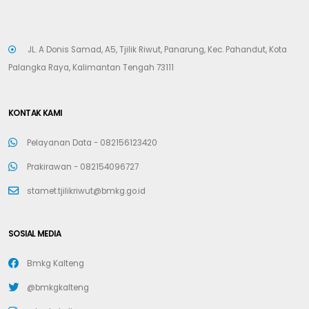
JL. A Donis Samad, A5, Tjilik Riwut, Panarung, Kec. Pahandut, Kota
Palangka Raya, Kalimantan Tengah 73111
KONTAK KAMI
Pelayanan Data -
082156123420
Prakirawan -
082154096727
stamet.tjilikriwut@bmkg.go.id
SOSIAL MEDIA
Bmkg Kalteng
@bmkgkalteng