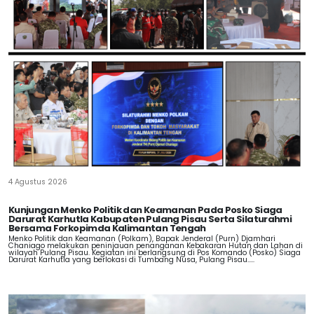
4 Agustus 2026
Kunjungan Menko Politik dan Keamanan Pada Posko Siaga
Darurat Karhutla Kabupaten Pulang Pisau Serta Silaturahmi
Bersama Forkopimda Kalimantan Tengah
Menko Politik dan Keamanan (Polkam), Bapak Jenderal (Purn) Djamhari
Chaniago melakukan peninjauan penanganan Kebakaran Hutan dan Lahan di
wilayah Pulang Pisau. Kegiatan ini berlangsung di Pos Komando (Posko) Siaga
Darurat Karhutla yang berlokasi di Tumbang Nusa, Pulang Pisau.....