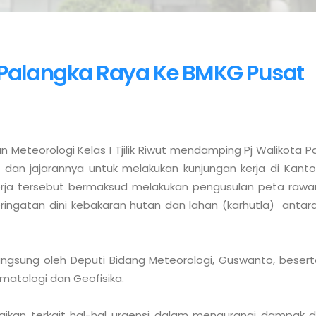
 Palangka Raya Ke BMKG Pusat
un Meteorologi Kelas I Tjilik Riwut mendamping Pj Walikota 
dan jajarannya untuk melakukan kunjungan kerja di Kantor
kerja tersebut bermaksud melakukan pengusulan peta raw
ringatan dini kebakaran hutan dan lahan (karhutla)  anta
ngsung oleh Deputi Bidang Meteorologi, Guswanto, beserta
matologi dan Geofisika. 

kan terkait hal-hal urgensi dalam mengurangi dampak dari