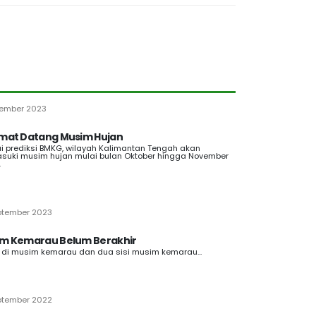
ember 2023
mat Datang Musim Hujan
i prediksi BMKG, wilayah Kalimantan Tengah akan
uki musim hujan mulai bulan Oktober hingga November
.
ptember 2023
m Kemarau Belum Berakhir
 di musim kemarau dan dua sisi musim kemarau...
ptember 2022