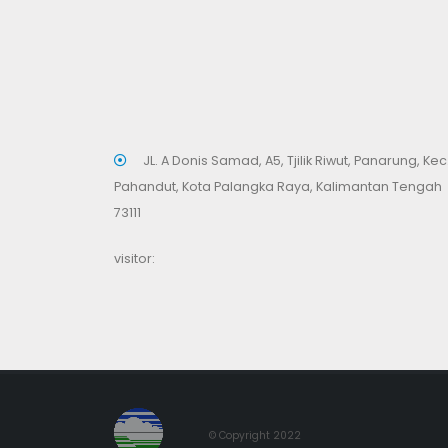
JL. A Donis Samad, A5, Tjilik Riwut, Panarung, Kec
Pahandut, Kota Palangka Raya, Kalimantan Tengah
73111
visitor:
© Copyright 2022