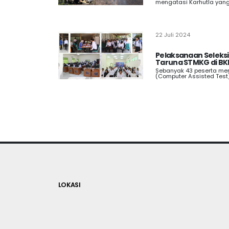
mengatasi Karhutla yang 
22 Juli 2024
Pelaksanaan Seleks
Taruna STMKG di BK
Sebanyak 43 peserta men
(Computer Assisted Test) 
LOKASI