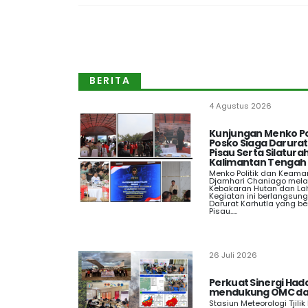
BERITA
4 Agustus 2026
Kunjungan Menko Po
Posko Siaga Darura
Pisau Serta Silatu
Kalimantan Tengah
Menko Politik dan Keaman
Djamhari Chaniago mel
Kebakaran Hutan dan Lah
Kegiatan ini berlangsun
Darurat Karhutla yang be
Pisau.....
26 Juli 2026
Perkuat Sinergi Had
mendukung OMC da
Stasiun Meteorologi Tjilik