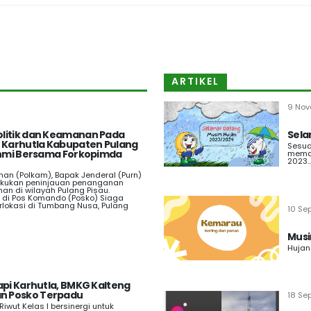
ARTIKEL
9 Nov
litik dan Keamanan Pada
Sela
t Karhutla Kabupaten Pulang
Sesua
rahmi Bersama Forkopimda
memas
2023..
an (Polkam), Bapak Jenderal (Purn)
akukan peninjauan penanganan
an di wilayah Pulang Pisau.
g di Pos Komando (Posko) Siaga
rlokasi di Tumbang Nusa, Pulang
10 Se
Musi
Hujan
api Karhutla, BMKG Kalteng
n Posko Terpadu
18 Se
 Riwut Kelas I bersinergi untuk