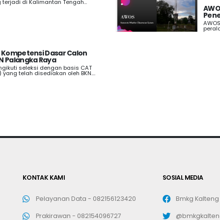
terjadi di Kalimantan Tengah...
AWOS
Pen
AWOS 
peral
i Kompetensi Dasar Calon
N Palangka Raya
gikuti seleksi dengan basis CAT
yang telah disediakan oleh BKN....
KONTAK KAMI
SOSIAL MEDIA
Pelayanan Data -
082156123420
Bmkg Kalteng
Prakirawan -
082154096727
@bmkgkalten