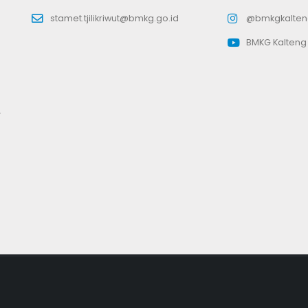
stamet.tjilikriwut@bmkg.go.id
@bmkgkalten
BMKG Kalteng
.