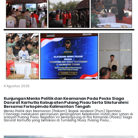
4 Agustus 2026
Kunjungan Menko Politik dan Keamanan Pada Posko Siaga
Darurat Karhutla Kabupaten Pulang Pisau Serta Silaturahmi
Bersama Forkopimda Kalimantan Tengah
Menko Politik dan Keamanan (Polkam), Bapak Jenderal (Purn) Djamhari
Chaniago melakukan peninjauan penanganan Kebakaran Hutan dan Lahan di
wilayah Pulang Pisau. Kegiatan ini berlangsung di Pos Komando (Posko) Siaga
Darurat Karhutla yang berlokasi di Tumbang Nusa, Pulang Pisau.....