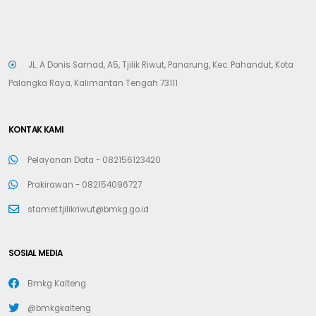
JL. A Donis Samad, A5, Tjilik Riwut, Panarung, Kec. Pahandut, Kota
Palangka Raya, Kalimantan Tengah 73111
KONTAK KAMI
Pelayanan Data -
082156123420
Prakirawan -
082154096727
stamet.tjilikriwut@bmkg.go.id
SOSIAL MEDIA
Bmkg Kalteng
@bmkgkalteng