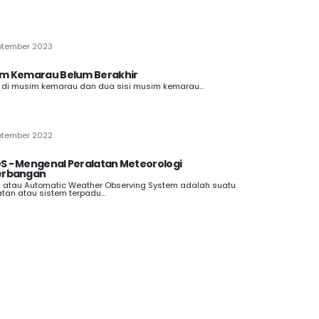
ptember 2023
m Kemarau Belum Berakhir
 di musim kemarau dan dua sisi musim kemarau...
ptember 2022
 - Mengenal Peralatan Meteorologi
erbangan
atau Automatic Weather Observing System adalah suatu
atan atau sistem terpadu...