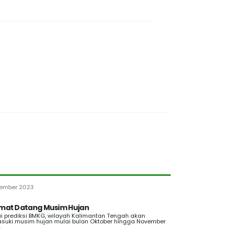
ember 2023
mat Datang Musim Hujan
i prediksi BMKG, wilayah Kalimantan Tengah akan
uki musim hujan mulai bulan Oktober hingga November
.