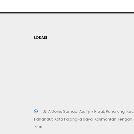
LOKASI
JL. A Donis Samad, A5, Tjilik Riwut, Panarung, Kec
Pahandut, Kota Palangka Raya, Kalimantan Tengah
73111