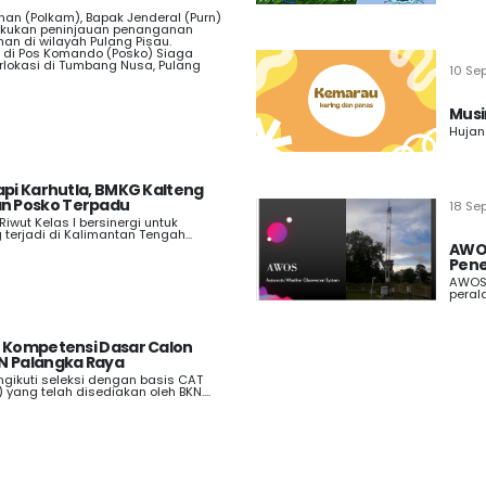
an (Polkam), Bapak Jenderal (Purn)
akukan peninjauan penanganan
an di wilayah Pulang Pisau.
g di Pos Komando (Posko) Siaga
rlokasi di Tumbang Nusa, Pulang
10 Se
Musi
Hujan
api Karhutla, BMKG Kalteng
n Posko Terpadu
18 Se
 Riwut Kelas I bersinergi untuk
terjadi di Kalimantan Tengah...
AWOS
Pen
AWOS 
peral
i Kompetensi Dasar Calon
N Palangka Raya
gikuti seleksi dengan basis CAT
yang telah disediakan oleh BKN....