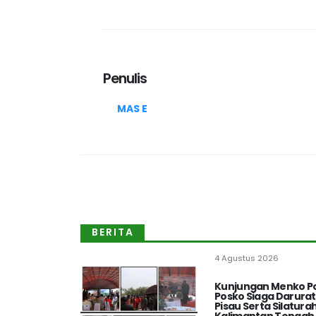
Penulis
MAS E
BERITA
4 Agustus 2026
Kunjungan Menko Po
Posko Siaga Darura
Pisau Serta Silatu