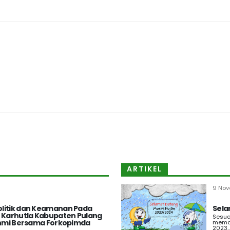
ARTIKEL
9 Nov
litik dan Keamanan Pada
Sela
t Karhutla Kabupaten Pulang
Sesua
rahmi Bersama Forkopimda
memas
2023..