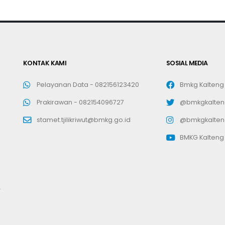
KONTAK KAMI
SOSIAL MEDIA
Pelayanan Data -
082156123420
Bmkg Kalteng
Prakirawan -
082154096727
@bmkgkalten
stamet.tjilikriwut@bmkg.go.id
@bmkgkalten
BMKG Kalteng
.