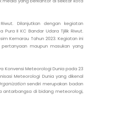
 media yang berkantor di sekitar kota 
 Riwut. Dilanjutkan dengan kegiatan 
Pura II KC Bandar Udara Tjilik Riwut. 
usim Kemarau Tahun 2023. Kegiatan ini 
– pertanyaan maupun masukan yang 
ya Konvensi Meteorologi Dunia pada 23 
isasi Meteorologi Dunia yang dikenal 
rganization
 sendiri merupakan badan 
a antarbangsa di bidang meteorologi, 