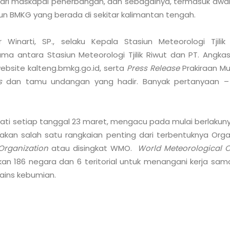
 dari maskapai penerbangan, dan sebagainya, termasuk awak
un BMKG yang berada di sekitar kalimantan tengah. 

Winarti, SP., selaku Kepala Stasiun Meteorologi Tjilik
 antara Stasiun Meteorologi Tjilik Riwut dan PT. Angkasa 
website kalteng.bmkg.go.id, serta 
Press Release
 Prakiraan M
s
 dan tamu undangan yang hadir. Banyak pertanyaan 
ingati setiap tanggal 23 maret, mengacu pada mulai berlakun
kan salah satu rangkaian penting dari terbentuknya Organ
Organization
 atau disingkat WMO.  
World Meteorological O
an 186 negara dan 6 teritorial untuk menangani kerja sam