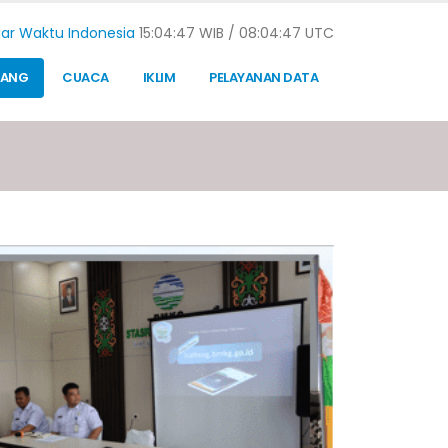
ar Waktu Indonesia
15:04:48 WIB /
08:04:48 UTC
TANG
CUACA
IKLIM
PELAYANAN DATA