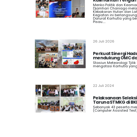
Kalimantan Tengah
Menko Politik dan Keaman
Djamhari Chaniago mel
Kebakaran Hutan dan Lah
Kegiatan ini berlangsun
Darurat Karhutla yang be
Pisau.....
26 Juli 2026
Perkuat Sinergi Had
mendukung OMC da
Stasiun Meteorologi Tjilik
mengatasi Karhutla yang 
22 Juli 2024
Pelaksanaan Seleks
Taruna STMKG di BK
Sebanyak 43 peserta men
(Computer Assisted Test) 