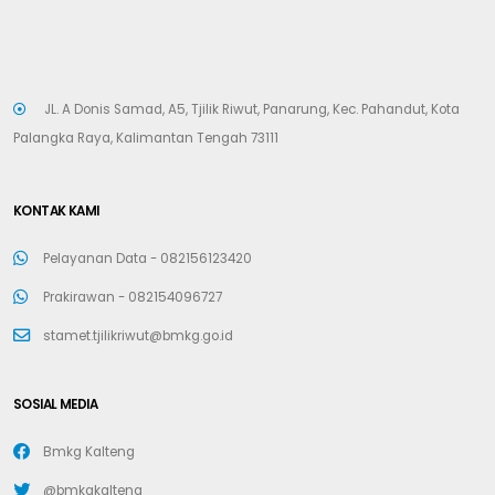
JL. A Donis Samad, A5, Tjilik Riwut, Panarung, Kec. Pahandut, Kota
Palangka Raya, Kalimantan Tengah 73111
KONTAK KAMI
Pelayanan Data -
082156123420
Prakirawan -
082154096727
stamet.tjilikriwut@bmkg.go.id
SOSIAL MEDIA
Bmkg Kalteng
@bmkgkalteng