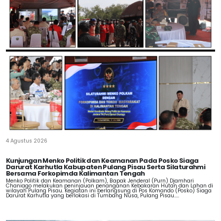
4 Agustus 2026
Kunjungan Menko Politik dan Keamanan Pada Posko Siaga
Darurat Karhutla Kabupaten Pulang Pisau Serta Silaturahmi
Bersama Forkopimda Kalimantan Tengah
Menko Politik dan Keamanan (Polkam), Bapak Jenderal (Purn) Djamhari
Chaniago melakukan peninjauan penanganan Kebakaran Hutan dan Lahan di
wilayah Pulang Pisau. Kegiatan ini berlangsung di Pos Komando (Posko) Siaga
Darurat Karhutla yang berlokasi di Tumbang Nusa, Pulang Pisau.....