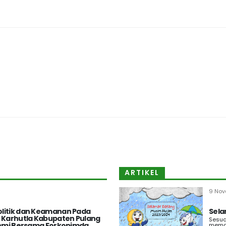
ARTIKEL
9 Nov
litik dan Keamanan Pada
Sela
t Karhutla Kabupaten Pulang
Sesua
rahmi Bersama Forkopimda
memas