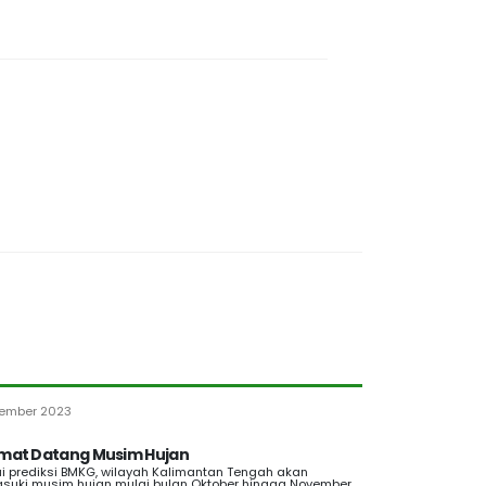
ember 2023
mat Datang Musim Hujan
i prediksi BMKG, wilayah Kalimantan Tengah akan
uki musim hujan mulai bulan Oktober hingga November