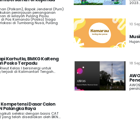
2023..
an (Polkam), Bapak Jenderal (Purn)
akukan peninjauan penanganan
an di wilayah Pulang Pisau.
g di Pos Komando (Posko) Siaga
rlokasi di Tumbang Nusa, Pulang
10 Se
Musi
Hujan
api Karhutla, BMKG Kalteng
n Posko Terpadu
18 Se
 Riwut Kelas I bersinergi untuk
terjadi di Kalimantan Tengah...
AWOS
Pen
AWOS 
peral
i Kompetensi Dasar Calon
N Palangka Raya
gikuti seleksi dengan basis CAT
yang telah disediakan oleh BKN....