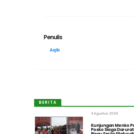
Penulis
Aqib
BERITA
4 Agustus 2026
Kunjungan Menko Po
Posko Siaga Darura
Pisau Serta Silatu