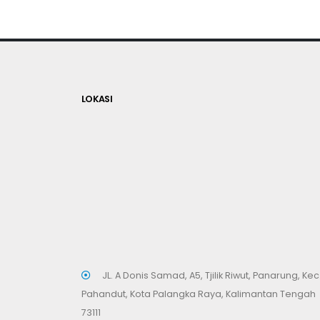
LOKASI
JL. A Donis Samad, A5, Tjilik Riwut, Panarung, Kec
Pahandut, Kota Palangka Raya, Kalimantan Tengah
73111