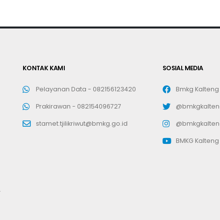
KONTAK KAMI
SOSIAL MEDIA
Pelayanan Data -
082156123420
Bmkg Kalteng
Prakirawan -
082154096727
@bmkgkalten
stamet.tjilikriwut@bmkg.go.id
@bmkgkalten
BMKG Kalteng
.