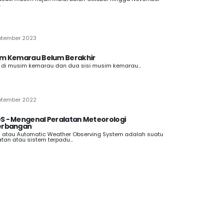
.
ptember 2023
m Kemarau Belum Berakhir
 di musim kemarau dan dua sisi musim kemarau...
ptember 2022
 - Mengenal Peralatan Meteorologi
erbangan
atau Automatic Weather Observing System adalah suatu
atan atau sistem terpadu...