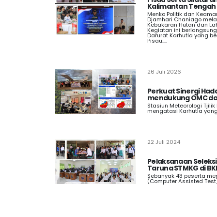
Kalimantan Tengah
Menko Politik dan Keaman
Djamhari Chaniago mel
Kebakaran Hutan dan Lah
Kegiatan ini berlangsun
Darurat Karhutla yang be
Pisau.....
26 Juli 2026
Perkuat Sinergi Had
mendukung OMC da
Stasiun Meteorologi Tjilik
mengatasi Karhutla yang 
22 Juli 2024
Pelaksanaan Seleks
Taruna STMKG di BK
Sebanyak 43 peserta men
(Computer Assisted Test) 