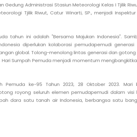
Gedung Administrasi Stasiun Meteorologi Kelas I Tjilik Ri
orologi Tjilik Riwut, Catur Winarti, SP., menjadi Inspektur
a tahun ini adalah "Bersama Majukan Indonesia". Sam
onesia diperlukan kolaborasi pemudapemudi generasi
tangan global. Tolong-menolong lintas generasi dan gotong 
n Hari Sumpah Pemuda menjadi momentum mengbangkitkan s
h Pemuda ke-95 Tahun 2023, 28 Oktober 2023. Mari 
tong royong seluruh elemen pemudapemudi dalam visi k
ah dara satu tanah air Indonesia, berbangsa satu bangs