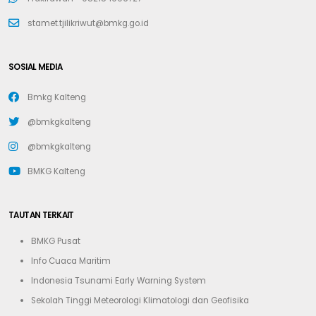
stamet.tjilikriwut@bmkg.go.id
SOSIAL MEDIA
Bmkg Kalteng
@bmkgkalteng
@bmkgkalteng
BMKG Kalteng
TAUTAN TERKAIT
BMKG Pusat
Info Cuaca Maritim
Indonesia Tsunami Early Warning System
Sekolah Tinggi Meteorologi Klimatologi dan Geofisika