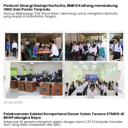
Perkuat Sinergi Hadapi Karhutla, BMKG Kalteng mendukung
OMC dan Posko Terpadu
Stasiun Meteorologi Tjilik Riwut Kelas I bersinergi untuk mengatasi Karhutla
yang terjadi di Kalimantan Tengah...
22 Juli 2024
Pelaksanaan Seleksi Kompetensi Dasar Calon Taruna STMKG di
BKN Palangka Raya
Sebanyak 43 peserta mengikuti seleksi dengan basis CAT (Computer Assisted
Test) yang telah disediakan oleh BKN....