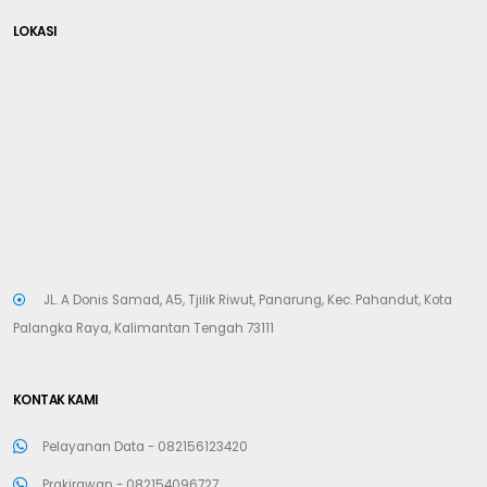
LOKASI
JL. A Donis Samad, A5, Tjilik Riwut, Panarung, Kec. Pahandut, Kota
Palangka Raya, Kalimantan Tengah 73111
KONTAK KAMI
Pelayanan Data -
082156123420
Prakirawan -
082154096727